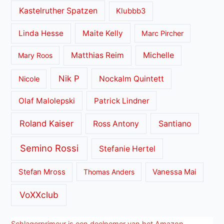
Kastelruther Spatzen
Klubbb3
Linda Hesse
Maite Kelly
Marc Pircher
Matthias Reim
Michelle
Mary Roos
Nik P
Nockalm Quintett
Nicole
Olaf Malolepski
Patrick Lindner
Roland Kaiser
Santiano
Ross Antony
Semino Rossi
Stefanie Hertel
Stefan Mross
Thomas Anders
Vanessa Mai
VoXXclub
Schlagerprimeur is een deelnemer van het Amazon