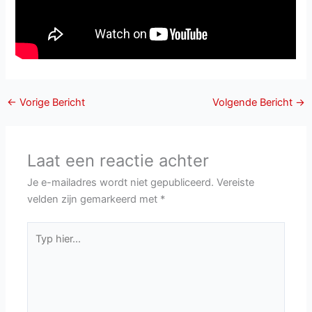
←
Vorige Bericht
Volgende Bericht
→
Laat een reactie achter
Je e-mailadres wordt niet gepubliceerd.
Vereiste
velden zijn gemarkeerd met
*
Typ
hier...