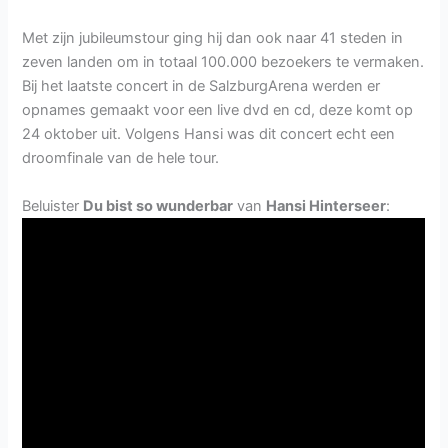
Met zijn jubileumstour ging hij dan ook naar 41 steden in
zeven landen om in totaal 100.000 bezoekers te vermaken.
Bij het laatste concert in de SalzburgArena werden er
opnames gemaakt voor een live dvd en cd, deze komt op
24 oktober uit. Volgens Hansi was dit concert echt een
droomfinale van de hele tour.
Beluister
Du bist so wunderbar
van
Hansi Hinterseer
: