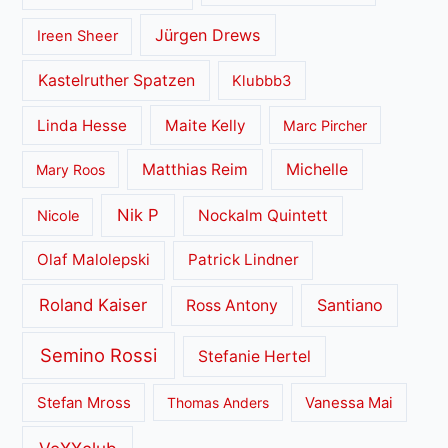
Jürgen Drews
Ireen Sheer
Kastelruther Spatzen
Klubbb3
Linda Hesse
Maite Kelly
Marc Pircher
Matthias Reim
Michelle
Mary Roos
Nik P
Nockalm Quintett
Nicole
Olaf Malolepski
Patrick Lindner
Roland Kaiser
Santiano
Ross Antony
Semino Rossi
Stefanie Hertel
Stefan Mross
Thomas Anders
Vanessa Mai