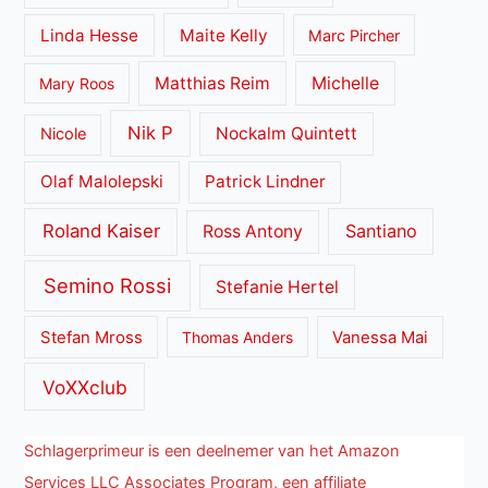
Linda Hesse
Maite Kelly
Marc Pircher
Matthias Reim
Michelle
Mary Roos
Nik P
Nockalm Quintett
Nicole
Olaf Malolepski
Patrick Lindner
Roland Kaiser
Santiano
Ross Antony
Semino Rossi
Stefanie Hertel
Stefan Mross
Thomas Anders
Vanessa Mai
VoXXclub
Schlagerprimeur is een deelnemer van het Amazon
Services LLC Associates Program, een affiliate