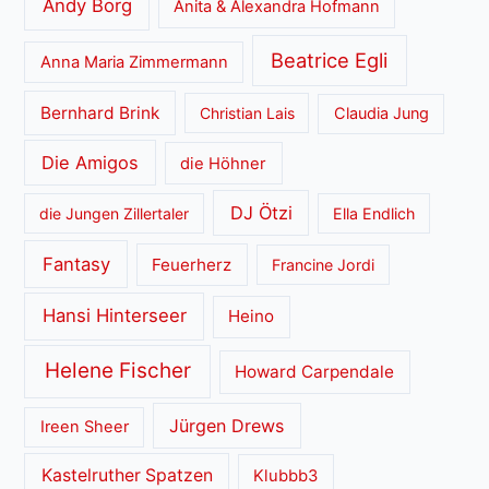
Andy Borg
Anita & Alexandra Hofmann
Beatrice Egli
Anna Maria Zimmermann
Bernhard Brink
Christian Lais
Claudia Jung
Die Amigos
die Höhner
DJ Ötzi
die Jungen Zillertaler
Ella Endlich
Fantasy
Feuerherz
Francine Jordi
Hansi Hinterseer
Heino
Helene Fischer
Howard Carpendale
Jürgen Drews
Ireen Sheer
Kastelruther Spatzen
Klubbb3