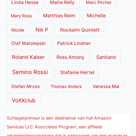
Linda Hesse
Maite Kelly
Marc Pircher
Matthias Reim
Michelle
Mary Roos
Nik P
Nockalm Quintett
Nicole
Olaf Malolepski
Patrick Lindner
Roland Kaiser
Santiano
Ross Antony
Semino Rossi
Stefanie Hertel
Stefan Mross
Thomas Anders
Vanessa Mai
VoXXclub
Schlagerprimeur is een deelnemer van het Amazon
Services LLC Associates Program, een affiliate
advertentieprogramma dat is ontworpen om een manier te