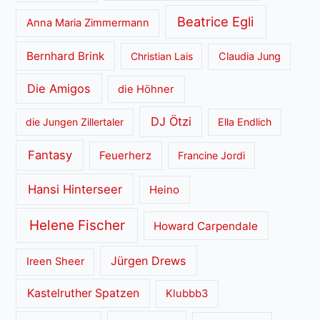
Beatrice Egli
Anna Maria Zimmermann
Bernhard Brink
Christian Lais
Claudia Jung
Die Amigos
die Höhner
DJ Ötzi
die Jungen Zillertaler
Ella Endlich
Fantasy
Feuerherz
Francine Jordi
Hansi Hinterseer
Heino
Helene Fischer
Howard Carpendale
Jürgen Drews
Ireen Sheer
Kastelruther Spatzen
Klubbb3