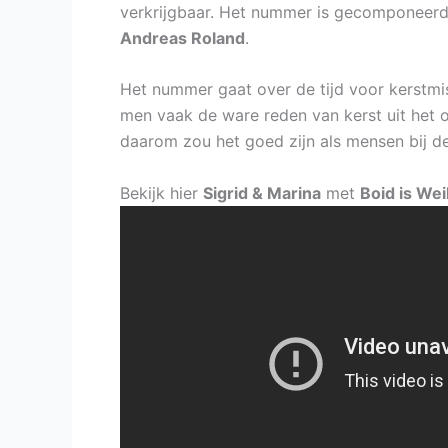
verkrijgbaar. Het nummer is gecomponeer
Andreas Roland
.
Het nummer gaat over de tijd voor kerstmis 
men vaak de ware reden van kerst uit het 
daarom zou het goed zijn als mensen bij de
Bekijk hier
Sigrid & Marina
met
Boid is We