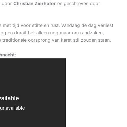
d door
Christian Zierhofer
en geschreven door
met tijd voor stilte en rust. Vandaag de dag verliest
oog en draait het alleen nog maar om randzaken,
 traditionele oorsprong van kerst stil zouden staan.
ihnacht
: