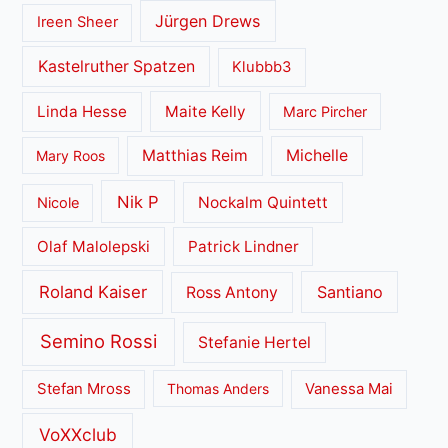
Jürgen Drews
Ireen Sheer
Kastelruther Spatzen
Klubbb3
Linda Hesse
Maite Kelly
Marc Pircher
Matthias Reim
Michelle
Mary Roos
Nik P
Nockalm Quintett
Nicole
Olaf Malolepski
Patrick Lindner
Roland Kaiser
Santiano
Ross Antony
Semino Rossi
Stefanie Hertel
Stefan Mross
Thomas Anders
Vanessa Mai
VoXXclub