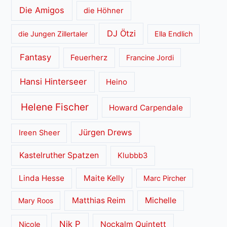
Die Amigos
die Höhner
DJ Ötzi
die Jungen Zillertaler
Ella Endlich
Fantasy
Feuerherz
Francine Jordi
Hansi Hinterseer
Heino
Helene Fischer
Howard Carpendale
Jürgen Drews
Ireen Sheer
Kastelruther Spatzen
Klubbb3
Linda Hesse
Maite Kelly
Marc Pircher
Matthias Reim
Michelle
Mary Roos
Nik P
Nockalm Quintett
Nicole