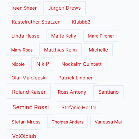
Jürgen Drews
Ireen Sheer
Kastelruther Spatzen
Klubbb3
Linda Hesse
Maite Kelly
Marc Pircher
Matthias Reim
Michelle
Mary Roos
Nik P
Nockalm Quintett
Nicole
Olaf Malolepski
Patrick Lindner
Roland Kaiser
Santiano
Ross Antony
Semino Rossi
Stefanie Hertel
Stefan Mross
Thomas Anders
Vanessa Mai
VoXXclub