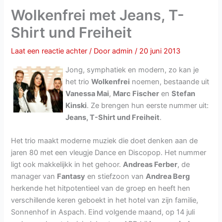
Wolkenfrei met Jeans, T-
Shirt und Freiheit
Laat een reactie achter
/ Door
admin
/
20 juni 2013
Jong, symphatiek en modern, zo kan je
het trio
Wolkenfrei
noemen, bestaande uit
Vanessa Mai
,
Marc Fischer
en
Stefan
Kinski
. Ze brengen hun eerste nummer uit:
Jeans, T-Shirt und Freiheit
.
Het trio maakt moderne muziek die doet denken aan de
jaren 80 met een vleugje Dance en Discopop. Het nummer
ligt ook makkelijkk in het gehoor.
Andreas Ferber
, de
manager van
Fantasy
en stiefzoon van
Andrea Berg
herkende het hitpotentieel van de groep en heeft hen
verschillende keren geboekt in het hotel van zijn familie,
Sonnenhof in Aspach. Eind volgende maand, op 14 juli