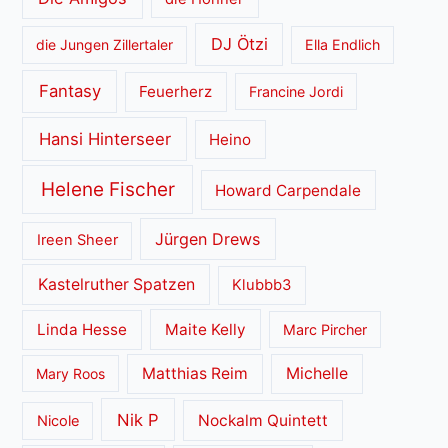
DJ Ötzi
die Jungen Zillertaler
Ella Endlich
Fantasy
Feuerherz
Francine Jordi
Hansi Hinterseer
Heino
Helene Fischer
Howard Carpendale
Jürgen Drews
Ireen Sheer
Kastelruther Spatzen
Klubbb3
Linda Hesse
Maite Kelly
Marc Pircher
Matthias Reim
Michelle
Mary Roos
Nik P
Nockalm Quintett
Nicole