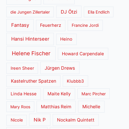
DJ Ötzi
die Jungen Zillertaler
Ella Endlich
Fantasy
Feuerherz
Francine Jordi
Hansi Hinterseer
Heino
Helene Fischer
Howard Carpendale
Jürgen Drews
Ireen Sheer
Kastelruther Spatzen
Klubbb3
Linda Hesse
Maite Kelly
Marc Pircher
Matthias Reim
Michelle
Mary Roos
Nik P
Nockalm Quintett
Nicole