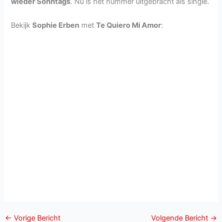
wieder Sonntags
. Nu is het nummer uitgebracht als single.
Bekijk
Sophie Erben
met
Te Quiero Mi Amor
:
←
Vorige Bericht
Volgende Bericht
→