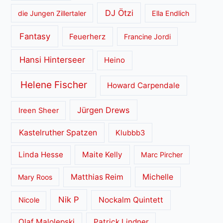
DJ Ötzi
die Jungen Zillertaler
Ella Endlich
Fantasy
Feuerherz
Francine Jordi
Hansi Hinterseer
Heino
Helene Fischer
Howard Carpendale
Jürgen Drews
Ireen Sheer
Kastelruther Spatzen
Klubbb3
Linda Hesse
Maite Kelly
Marc Pircher
Matthias Reim
Michelle
Mary Roos
Nik P
Nockalm Quintett
Nicole
Olaf Malolepski
Patrick Lindner