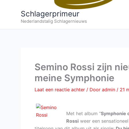
Schlagerprimeur
Nederlandstalig Schlagernieuws
Semino Rossi zijn nie
meine Symphonie
Laat een reactie achter
/ Door
admin
/
21 
Met het album “
Symphonie 
Rossi
weer een sensationeel
titelsong van dit album uit als single:
Du bi