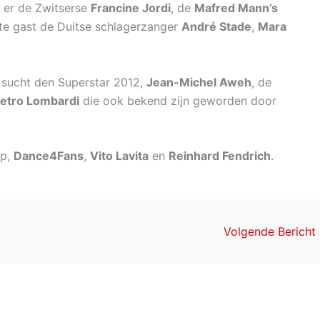
is er de Zwitserse
Francine Jordi
, de
Mafred Mann’s
 te gast de Duitse schlagerzanger
André Stade
,
Mara
 sucht den Superstar 2012,
Jean-Michel Aweh
, de
ietro Lombardi
die ook bekend zijn geworden door
p,
Dance4Fans
,
Vito Lavita
en
Reinhard Fendrich
.
Volgende Bericht