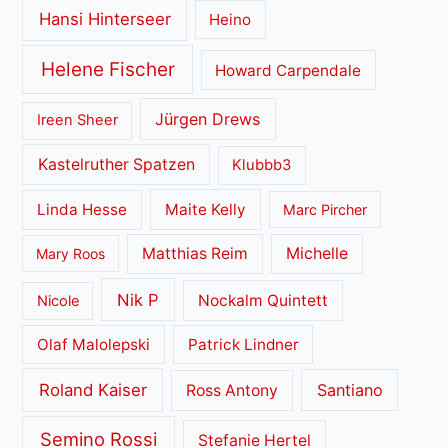
Hansi Hinterseer
Heino
Helene Fischer
Howard Carpendale
Jürgen Drews
Ireen Sheer
Kastelruther Spatzen
Klubbb3
Linda Hesse
Maite Kelly
Marc Pircher
Matthias Reim
Michelle
Mary Roos
Nik P
Nockalm Quintett
Nicole
Olaf Malolepski
Patrick Lindner
Roland Kaiser
Santiano
Ross Antony
Semino Rossi
Stefanie Hertel