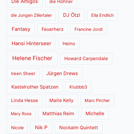
Die Amigos
die Höhner
DJ Ötzi
die Jungen Zillertaler
Ella Endlich
Fantasy
Feuerherz
Francine Jordi
Hansi Hinterseer
Heino
Helene Fischer
Howard Carpendale
Jürgen Drews
Ireen Sheer
Kastelruther Spatzen
Klubbb3
Linda Hesse
Maite Kelly
Marc Pircher
Matthias Reim
Michelle
Mary Roos
Nik P
Nockalm Quintett
Nicole