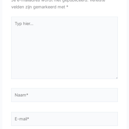
Je e-mailadres wordt niet gepubliceerd.
Vereiste
velden zijn gemarkeerd met
*
Typ
hier...
Naam*
E-
mail*