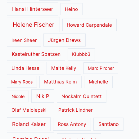
Hansi Hinterseer
Heino
Helene Fischer
Howard Carpendale
Jürgen Drews
Ireen Sheer
Kastelruther Spatzen
Klubbb3
Linda Hesse
Maite Kelly
Marc Pircher
Matthias Reim
Michelle
Mary Roos
Nik P
Nockalm Quintett
Nicole
Olaf Malolepski
Patrick Lindner
Roland Kaiser
Santiano
Ross Antony