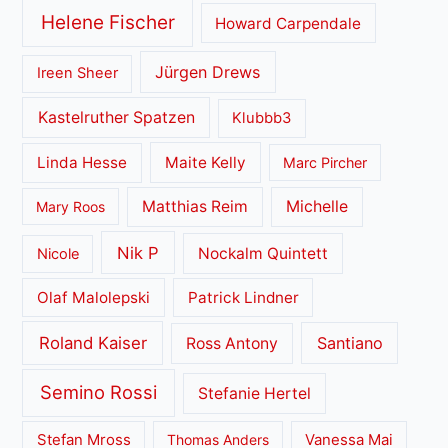
Helene Fischer
Howard Carpendale
Jürgen Drews
Ireen Sheer
Kastelruther Spatzen
Klubbb3
Linda Hesse
Maite Kelly
Marc Pircher
Matthias Reim
Michelle
Mary Roos
Nik P
Nockalm Quintett
Nicole
Olaf Malolepski
Patrick Lindner
Roland Kaiser
Santiano
Ross Antony
Semino Rossi
Stefanie Hertel
Stefan Mross
Thomas Anders
Vanessa Mai