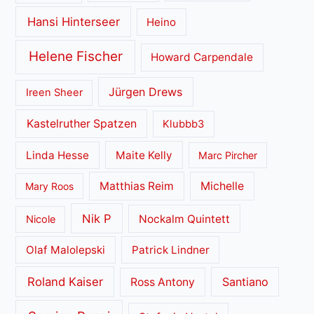
Hansi Hinterseer
Heino
Helene Fischer
Howard Carpendale
Jürgen Drews
Ireen Sheer
Kastelruther Spatzen
Klubbb3
Linda Hesse
Maite Kelly
Marc Pircher
Matthias Reim
Michelle
Mary Roos
Nik P
Nockalm Quintett
Nicole
Olaf Malolepski
Patrick Lindner
Roland Kaiser
Santiano
Ross Antony