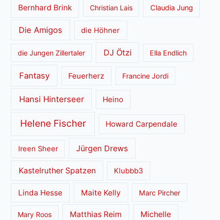
Bernhard Brink
Christian Lais
Claudia Jung
Die Amigos
die Höhner
DJ Ötzi
die Jungen Zillertaler
Ella Endlich
Fantasy
Feuerherz
Francine Jordi
Hansi Hinterseer
Heino
Helene Fischer
Howard Carpendale
Jürgen Drews
Ireen Sheer
Kastelruther Spatzen
Klubbb3
Linda Hesse
Maite Kelly
Marc Pircher
Matthias Reim
Michelle
Mary Roos