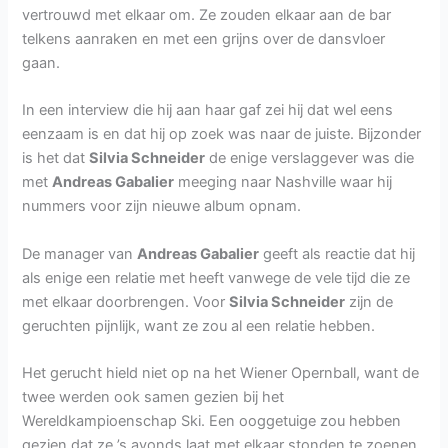
vertrouwd met elkaar om. Ze zouden elkaar aan de bar
telkens aanraken en met een grijns over de dansvloer
gaan.
In een interview die hij aan haar gaf zei hij dat wel eens
eenzaam is en dat hij op zoek was naar de juiste. Bijzonder
is het dat
Silvia Schneider
de enige verslaggever was die
met
Andreas Gabalier
meeging naar Nashville waar hij
nummers voor zijn nieuwe album opnam.
De manager van
Andreas Gabalier
geeft als reactie dat hij
als enige een relatie met heeft vanwege de vele tijd die ze
met elkaar doorbrengen. Voor
Silvia Schneider
zijn de
geruchten pijnlijk, want ze zou al een relatie hebben.
Het gerucht hield niet op na het Wiener Opernball, want de
twee werden ook samen gezien bij het
Wereldkampioenschap Ski. Een ooggetuige zou hebben
gezien dat ze ’s avonds laat met elkaar stonden te zoenen