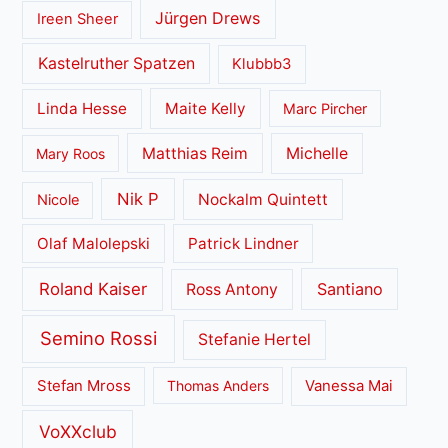
Jürgen Drews
Ireen Sheer
Kastelruther Spatzen
Klubbb3
Linda Hesse
Maite Kelly
Marc Pircher
Matthias Reim
Michelle
Mary Roos
Nik P
Nockalm Quintett
Nicole
Olaf Malolepski
Patrick Lindner
Roland Kaiser
Santiano
Ross Antony
Semino Rossi
Stefanie Hertel
Stefan Mross
Thomas Anders
Vanessa Mai
VoXXclub