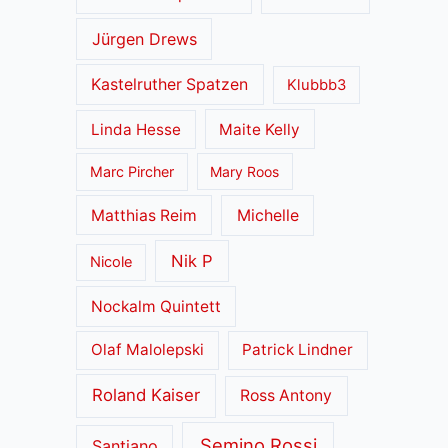
Jürgen Drews
Kastelruther Spatzen
Klubbb3
Linda Hesse
Maite Kelly
Marc Pircher
Mary Roos
Matthias Reim
Michelle
Nik P
Nicole
Nockalm Quintett
Olaf Malolepski
Patrick Lindner
Roland Kaiser
Ross Antony
Semino Rossi
Santiano