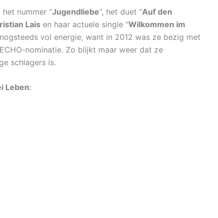
m het nummer “
Jugendliebe
“, het duet “
Auf den
istian Lais
en haar actuele single “
Wilkommen im
e nogsteeds vol energie, want in 2012 was ze bezig met
 ECHO-nominatie. Zo blijkt maar weer dat ze
e schlagers is.
i Leben
: