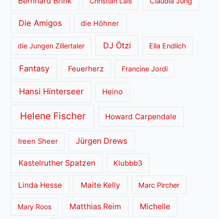
Bernhard Brink
Christian Lais
Claudia Jung
Die Amigos
die Höhner
DJ Ötzi
die Jungen Zillertaler
Ella Endlich
Fantasy
Feuerherz
Francine Jordi
Hansi Hinterseer
Heino
Helene Fischer
Howard Carpendale
Jürgen Drews
Ireen Sheer
Kastelruther Spatzen
Klubbb3
Linda Hesse
Maite Kelly
Marc Pircher
Matthias Reim
Michelle
Mary Roos