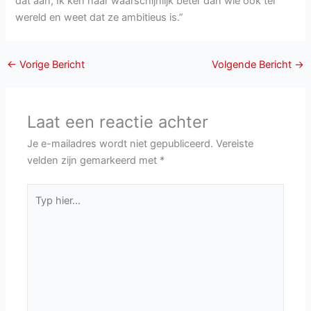
dat aan, Ik ken haar waarschijnlijk beter dan wie ook ter
wereld en weet dat ze ambitieus is.”
←
Vorige Bericht
Volgende Bericht
→
Laat een reactie achter
Je e-mailadres wordt niet gepubliceerd.
Vereiste
velden zijn gemarkeerd met
*
Typ
hier...