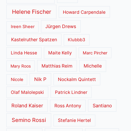
Helene Fischer
Howard Carpendale
Jürgen Drews
Ireen Sheer
Kastelruther Spatzen
Klubbb3
Linda Hesse
Maite Kelly
Marc Pircher
Matthias Reim
Michelle
Mary Roos
Nik P
Nockalm Quintett
Nicole
Olaf Malolepski
Patrick Lindner
Roland Kaiser
Santiano
Ross Antony
Semino Rossi
Stefanie Hertel