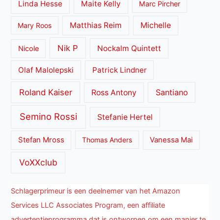
Linda Hesse
Maite Kelly
Marc Pircher
Matthias Reim
Michelle
Mary Roos
Nik P
Nockalm Quintett
Nicole
Olaf Malolepski
Patrick Lindner
Roland Kaiser
Santiano
Ross Antony
Semino Rossi
Stefanie Hertel
Stefan Mross
Thomas Anders
Vanessa Mai
VoXXclub
Schlagerprimeur is een deelnemer van het Amazon
Services LLC Associates Program, een affiliate
advertentieprogramma dat is ontworpen om een manier te