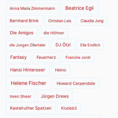
Beatrice Egli
Anna Maria Zimmermann
Bernhard Brink
Christian Lais
Claudia Jung
Die Amigos
die Höhner
DJ Ötzi
die Jungen Zillertaler
Ella Endlich
Fantasy
Feuerherz
Francine Jordi
Hansi Hinterseer
Heino
Helene Fischer
Howard Carpendale
Jürgen Drews
Ireen Sheer
Kastelruther Spatzen
Klubbb3