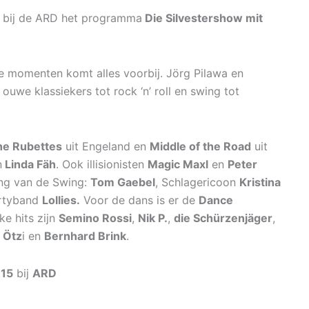
 bij de ARD het programma
Die Silvestershow mit
e momenten komt alles voorbij. Jörg Pilawa en
ouwe klassiekers tot rock ‘n’ roll en swing tot
he Rubettes
uit Engeland en
Middle of the Road
uit
n
Linda Fäh
. Ook illisionisten
Magic Maxl
en
Peter
ning van de Swing:
Tom Gaebel
, Schlagericoon
Kristina
rtyband
Lollies.
Voor de dans is er de
Dance
ke hits zijn
Semino Rossi
,
Nik P.
,
die Schürzenjäger
,
 Ötz
i en
Bernhard Brink
.
15
bij
ARD