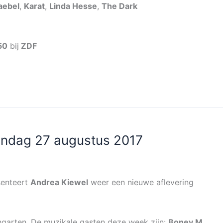
aebel
,
Karat
,
Linda Hesse
,
The Dark
50
bij
ZDF
ndag 27 augustus 2017
senteert
Andrea Kiewel
weer een nieuwe aflevering
hgarten. De muzikale gasten deze week zijn:
Boney M