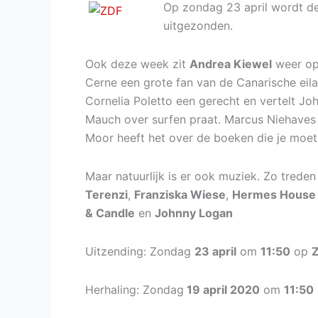
Op zondag 23 april wordt d
uitgezonden.
Ook deze week zit
Andrea Kiewel
weer op 
Cerne een grote fan van de Canarische ei
Cornelia Poletto een gerecht en vertelt J
Mauch over surfen praat. Marcus Niehaves
Moor heeft het over de boeken die je moet
Maar natuurlijk is er ook muziek. Zo trede
Terenzi
,
Franziska Wiese
,
Hermes House
& Candle
en
Johnny Logan
Uitzending: Zondag
23 april
om
11:50
op
Herhaling: Zondag
19 april 2020
om
11:50