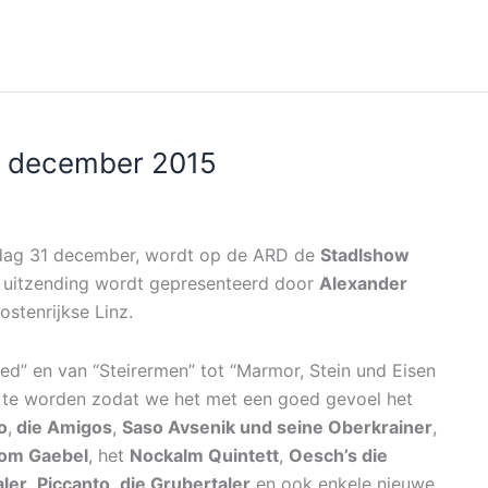
31 december 2015
dag 31 december, wordt op de ARD de
Stadlshow
 uitzending wordt gepresenteerd door
Alexander
ostenrijkse Linz.
ied” en van “Steirermen” tot “Marmor, Stein und Eisen
w te worden zodat we het met een goed gevoel het
o
,
die Amigos
,
Saso Avsenik und seine Oberkrainer
,
om Gaebel
, het
Nockalm Quintett
,
Oesch’s die
aler
,
Piccanto
,
die Grubertaler
en ook enkele nieuwe