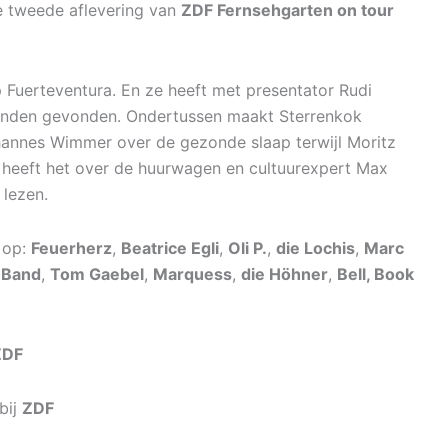
e tweede aflevering van
ZDF Fernsehgarten on tour
Fuerteventura. En ze heeft met presentator Rudi
landen gevonden. Ondertussen maakt Sterrenkok
ohannes Wimmer over de gezonde slaap terwijl Moritz
 heeft het over de huurwagen en cultuurexpert Max
 lezen.
n op:
Feuerherz
,
Beatrice Egli
,
Oli P.
,
die Lochis
,
Marc
 Band
,
Tom Gaebel
,
Marquess
,
die Höhner
,
Bell, Book
ZDF
bij
ZDF