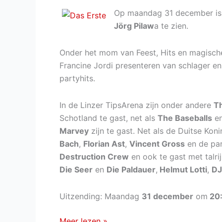
Op maandag 31 december is
Jörg Pilaw
a te zien.
Onder het mom van Feest, Hits en magisch
Francine Jordi presenteren van schlager en 
partyhits.
In de Linzer TipsArena zijn onder andere
T
Schotland te gast, net als
The Baseballs
e
Marvey
zijn te gast. Net als de Duitse Ko
Bach
,
Florian Ast
,
Vincent Gross
en de pa
Destruction Crew
en ook te gast met talrij
Die Seer
en
Die Paldauer
,
Helmut Lotti
,
DJ
Uitzending: Maandag
31 december
om
20:
Die
Meer lezen »