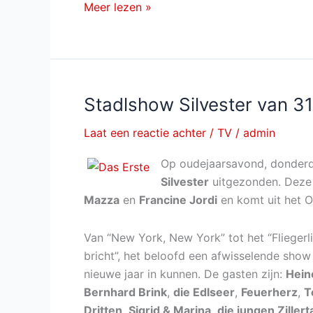
ZDF
Meer lezen »
Fernsehgarten
on
tour
van
zondag
Stadlshow Silvester van 
23
Laat een reactie achter
/
TV
/
admin
april
2017
Op oudejaarsavond, donder
Silvester
uitgezonden. Deze
Mazza
en
Francine Jordi
en komt uit het O
Van “New York, New York” tot het “Fliegerl
bricht”, het beloofd een afwisselende sho
nieuwe jaar in kunnen. De gasten zijn:
Hein
Bernhard Brink
,
die Edlseer
,
Feuerherz
,
T
Dritten
,
Sigrid & Marina
,
die jungen Zillert