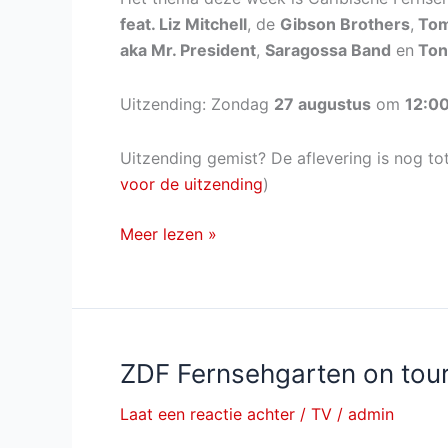
feat. Liz Mitchell
, de
Gibson Brothers
,
Tom
aka Mr. President
,
Saragossa Band
en
Ton
Uitzending: Zondag
27 augustus
om
12:0
Uitzending gemist? De aflevering is nog to
voor de uitzending
)
ZDF-
Meer lezen »
Fernsehgarten
van
zondag
27
augustus
ZDF Fernsehgarten on tour
2017
Laat een reactie achter
/
TV
/
admin