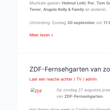
Muzikale gasten:
Helmut Lotti
,
Pur
,
Tom G
Tenor
,
Angelo Kelly & Family
en anderen.
Uitzending: Zondag
30 september
om
11:
ZDF-
Meer lezen »
Fernsehgarten
on
tour
van
zondag
ZDF-Fernsehgarten van zo
30
Laat een reactie achter
/
TV
/
admin
september
2018
Op zondag 27 augustus pre
van
ZDF-Fernsehgarten
.
Het thema deze week is Caribische Fernse