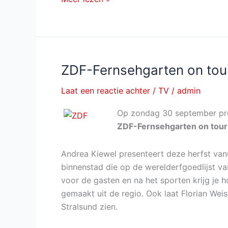
Silvestershow
mit
Jörg
Pilawa
van
ZDF-Fernsehgarten on tou
maandag
Laat een reactie achter
/
TV
/
admin
31
december
Op zondag 30 september pr
bij
ZDF-Fernsehgarten on tour
ARD
Andrea Kiewel presenteert deze herfst van
binnenstad die op de werelderfgoedlijst va
voor de gasten en na het sporten krijg je
gemaakt uit de regio. Ook laat Florian We
Stralsund zien.