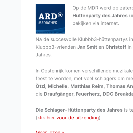
Op de MDR werd op zater
Hüttenparty des Jahres
ui
bekijken via internet.
Na de succesvolle Klubbb3-hüttenpartys i
Klubbb3-vrienden
Jan Smit
en
Christoff
in
Jahres.
In Oostenrijk komen verschillende muzikal
feest te worden, met veel schlagers om me
Ötzi
,
Michelle,
Matthias Reim
,
Thomas An
die
Draufgänger, Feuerherz,
DDC Breakd
Die Schlager-Hüttenparty des Jahres
is t
(
klik hier voor de uitzending
)
Terugkijken:
Meer lezen »