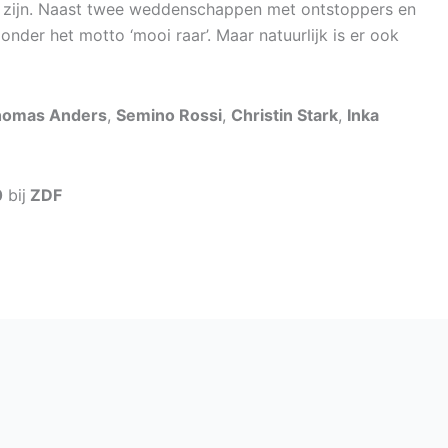
eg zijn. Naast twee weddenschappen met ontstoppers en
 onder het motto ‘mooi raar’. Maar natuurlijk is er ook
homas Anders
,
Semino Rossi
,
Christin Stark
,
Inka
0
bij
ZDF