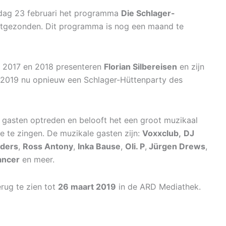
dag 23 februari het programma
Die Schlager-
tgezonden. Dit programma is nog een maand te
n 2017 en 2018 presenteren
Florian Silbereisen
en zijn
 2019 nu opnieuw een Schlager-Hüttenparty des
e gasten optreden en belooft het een groot muzikaal
e te zingen. De muzikale gasten zijn:
Voxxclub,
DJ
ders
,
Ross Antony
,
Inka Bause
,
Oli. P
,
Jürgen Drews
,
ancer
en meer.
erug te zien tot
26 maart 2019
in de ARD Mediathek.