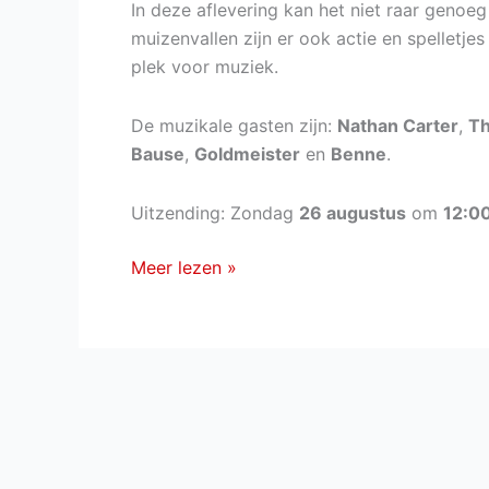
In deze aflevering kan het niet raar geno
ARD
muizenvallen zijn er ook actie en spelletjes
plek voor muziek.
De muzikale gasten zijn:
Nathan Carter
,
T
Bause
,
Goldmeister
en
Benne
.
Uitzending: Zondag
26 augustus
om
12:0
ZDF-
Meer lezen »
Fernsehgarten
van
zondag
26
augustus
2018