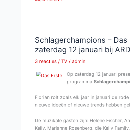
Die
Schlager-
Hüttenparty
des
Jahres
Schlagerchampions – Das 
van
zaterdag 12 januari bij AR
23
februari
3 reacties
/
TV
/
admin
2019
Op zaterdag 12 januari prese
programma
Schlagerchampi
Florian rolt zoals elk jaar in januari de rod
nieuwe ideeën of nieuwe trends hebben geh
De muzikale gasten zijn: Helene Fischer, A
Kelly, Marianne Rosenberg, die Kelly Family