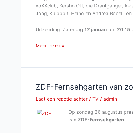
voXXclub, Kerstin Ott, die Draufgänger, In
Jong, Klubbb3, Heino en Andrea Bocelli en 
Uitzending: Zaterdag
12 januar
i om
20:15
b
Schlagerchampions
Meer lezen »
–
Das
große
Fest
der
ZDF-Fernsehgarten van z
Besten
Laat een reactie achter
/
TV
/
admin
van
zaterdag
Op zondag 26 augustus pres
12
van
ZDF-Fernsehgarten
.
januari
bij