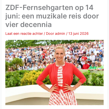
ZDF-Fernsehgarten op 14
juni: een muzikale reis door
vier decennia
Laat een reactie achter
/ Door
admin
/
13 juni 2026