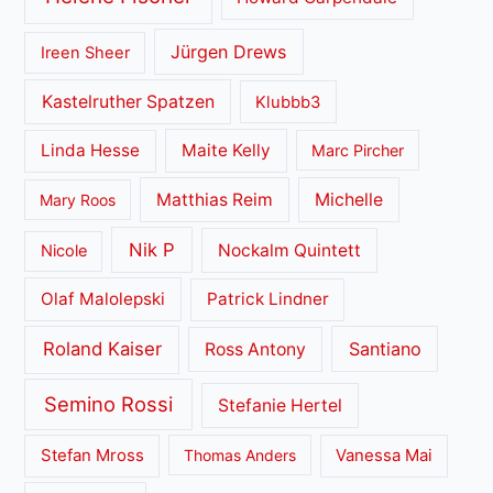
Jürgen Drews
Ireen Sheer
Kastelruther Spatzen
Klubbb3
Linda Hesse
Maite Kelly
Marc Pircher
Matthias Reim
Michelle
Mary Roos
Nik P
Nockalm Quintett
Nicole
Olaf Malolepski
Patrick Lindner
Roland Kaiser
Santiano
Ross Antony
Semino Rossi
Stefanie Hertel
Stefan Mross
Thomas Anders
Vanessa Mai