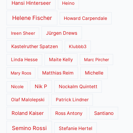
Hansi Hinterseer
Heino
Helene Fischer
Howard Carpendale
Jürgen Drews
Ireen Sheer
Kastelruther Spatzen
Klubbb3
Linda Hesse
Maite Kelly
Marc Pircher
Matthias Reim
Michelle
Mary Roos
Nik P
Nockalm Quintett
Nicole
Olaf Malolepski
Patrick Lindner
Roland Kaiser
Santiano
Ross Antony
Semino Rossi
Stefanie Hertel