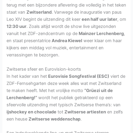
terug met een bijzondere aflevering die volledig in het teken
staat van
Zwitserland
. Vanwege de inauguratie van paus
Leo XIV begint de uitzending dit keer
een half uur later
, om
12:30 uur
. Zoals altijd wordt de show live uitgezonden
vanuit het ZDF-zendcentrum op de
Mainzer Lerchenberg
,
en staat presentatrice
Andrea Kiewel
weer klaar om haar
kijkers een middag vol muziek, entertainment en
verrassingen te bezorgen.
Zwitserse sfeer en Eurovision-koorts
In het kader van het
Eurovisie Songfestival (ESC)
viert de
ZDF-Fernsehgarten deze week alles wat met Zwitserland
te maken heeft. Met het vrolijke motto
“Grüezi uit de
Lerchenberg!”
wordt het publiek getrakteerd op een
sfeervolle uitzending met typisch Zwitserse thema’s: van
ijshockey en chocolade
tot
Zwitserse artiesten
en zelfs
een heuse
Zwitserse weddenschap
.