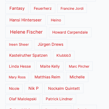
Fantasy
Feuerherz
Francine Jordi
Hansi Hinterseer
Heino
Helene Fischer
Howard Carpendale
Jürgen Drews
Ireen Sheer
Kastelruther Spatzen
Klubbb3
Linda Hesse
Maite Kelly
Marc Pircher
Matthias Reim
Michelle
Mary Roos
Nik P
Nockalm Quintett
Nicole
Olaf Malolepski
Patrick Lindner