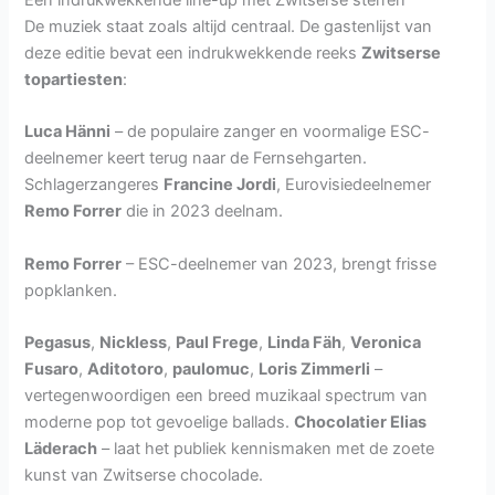
Een indrukwekkende line-up met Zwitserse sterren
De muziek staat zoals altijd centraal. De gastenlijst van
deze editie bevat een indrukwekkende reeks
Zwitserse
topartiesten
:
Luca Hänni
– de populaire zanger en voormalige ESC-
deelnemer keert terug naar de Fernsehgarten.
Schlagerzangeres
Francine Jordi
, Eurovisiedeelnemer
Remo Forrer
die in 2023 deelnam.
Remo Forrer
– ESC-deelnemer van 2023, brengt frisse
popklanken.
Pegasus
,
Nickless
,
Paul Frege
,
Linda Fäh
,
Veronica
Fusaro
,
Aditotoro
,
paulomuc
,
Loris Zimmerli
–
vertegenwoordigen een breed muzikaal spectrum van
moderne pop tot gevoelige ballads.
Chocolatier Elias
Läderach
– laat het publiek kennismaken met de zoete
kunst van Zwitserse chocolade.