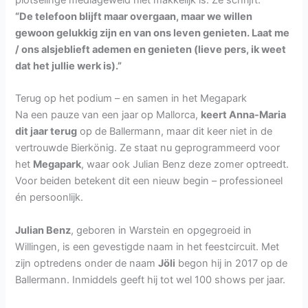
plotselinge mediageweld niet makkelijk is. Ze schrijft:
“De telefoon blijft maar overgaan, maar we willen
gewoon gelukkig zijn en van ons leven genieten. Laat me
/ ons alsjeblieft ademen en genieten (lieve pers, ik weet
dat het jullie werk is).”
Terug op het podium – en samen in het Megapark
Na een pauze van een jaar op Mallorca,
keert Anna-Maria
dit jaar terug
op de Ballermann, maar dit keer niet in de
vertrouwde Bierkönig. Ze staat nu geprogrammeerd voor
het
Megapark
, waar ook Julian Benz deze zomer optreedt.
Voor beiden betekent dit een nieuw begin – professioneel
én persoonlijk.
Julian Benz
, geboren in Warstein en opgegroeid in
Willingen, is een gevestigde naam in het feestcircuit. Met
zijn optredens onder de naam
Jöli
begon hij in 2017 op de
Ballermann. Inmiddels geeft hij tot wel 100 shows per jaar.