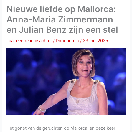
Nieuwe liefde op Mallorca:
Anna-Maria Zimmermann
en Julian Benz zijn een stel
Laat een reactie achter
/ Door
admin
/
23 mei 2025
Het gonst van de geruchten op Mallorca, en deze keer