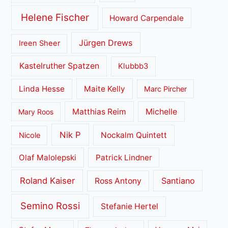
Helene Fischer
Howard Carpendale
Jürgen Drews
Ireen Sheer
Kastelruther Spatzen
Klubbb3
Linda Hesse
Maite Kelly
Marc Pircher
Matthias Reim
Michelle
Mary Roos
Nik P
Nockalm Quintett
Nicole
Olaf Malolepski
Patrick Lindner
Roland Kaiser
Santiano
Ross Antony
Semino Rossi
Stefanie Hertel