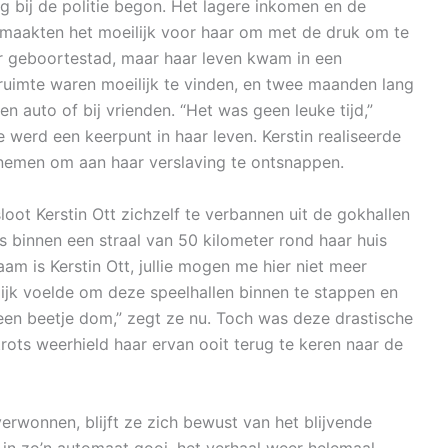
g bij de politie begon. Het lagere inkomen en de
maakten het moeilijk voor haar om met de druk om te
ar geboortestad, maar haar leven kwam in een
ruimte waren moeilijk te vinden, en twee maanden lang
en auto of bij vrienden. “Het was geen leuke tijd,”
e werd een keerpunt in haar leven. Kerstin realiseerde
nemen om aan haar verslaving te ontsnappen.
oot Kerstin Ott zichzelf te verbannen uit de gokhallen
 binnen een straal van 50 kilometer rond haar huis
am is Kerstin Ott, jullie mogen me hier niet meer
ijk voelde om deze speelhallen binnen te stappen en
 een beetje dom,” zegt ze nu. Toch was deze drastische
rots weerhield haar ervan ooit terug te keren naar de
erwonnen, blijft ze zich bewust van het blijvende
o in zo’n automaat gooi, het verhaal weer helemaal