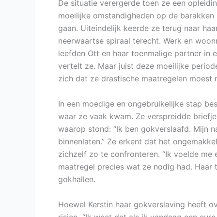
De situatie verergerde toen ze een opleidin
moeilijke omstandigheden op de barakken 
gaan. Uiteindelijk keerde ze terug naar ha
neerwaartse spiraal terecht. Werk en woon
leefden Ott en haar toenmalige partner in e
vertelt ze. Maar juist deze moeilijke period
zich dat ze drastische maatregelen moest 
In een moedige en ongebruikelijke stap besl
waar ze vaak kwam. Ze verspreidde briefjes
waarop stond: “Ik ben gokverslaafd. Mijn na
binnenlaten.” Ze erkent dat het ongemakkel
zichzelf zo te confronteren. “Ik voelde me
maatregel precies wat ze nodig had. Haar t
gokhallen.
Hoewel Kerstin haar gokverslaving heeft ov
risico. “Ik weet dat als ik vandaag een eur