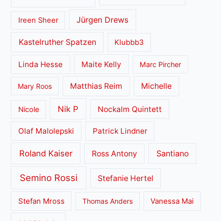
Jürgen Drews
Ireen Sheer
Kastelruther Spatzen
Klubbb3
Linda Hesse
Maite Kelly
Marc Pircher
Matthias Reim
Michelle
Mary Roos
Nik P
Nockalm Quintett
Nicole
Olaf Malolepski
Patrick Lindner
Roland Kaiser
Santiano
Ross Antony
Semino Rossi
Stefanie Hertel
Stefan Mross
Thomas Anders
Vanessa Mai