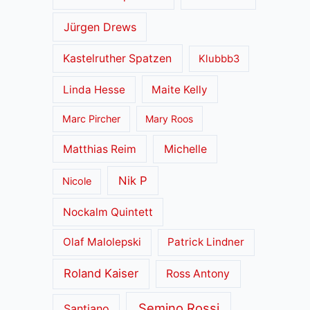
Jürgen Drews
Kastelruther Spatzen
Klubbb3
Linda Hesse
Maite Kelly
Marc Pircher
Mary Roos
Matthias Reim
Michelle
Nik P
Nicole
Nockalm Quintett
Olaf Malolepski
Patrick Lindner
Roland Kaiser
Ross Antony
Semino Rossi
Santiano