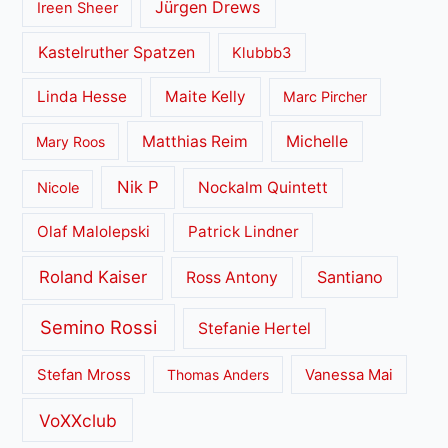
Jürgen Drews
Ireen Sheer
Kastelruther Spatzen
Klubbb3
Linda Hesse
Maite Kelly
Marc Pircher
Matthias Reim
Michelle
Mary Roos
Nik P
Nockalm Quintett
Nicole
Olaf Malolepski
Patrick Lindner
Roland Kaiser
Santiano
Ross Antony
Semino Rossi
Stefanie Hertel
Stefan Mross
Thomas Anders
Vanessa Mai
VoXXclub