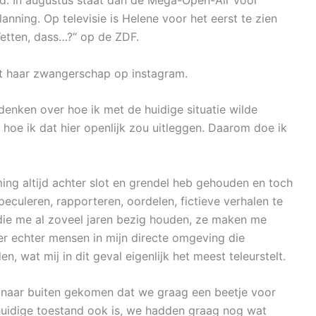
nd. In augustus staat dan de Mega-Open-Air voor
ning. Op televisie is Helene voor het eerst te zien
Wetten, dass…?“ op de ZDF.
gt haar zwangerschap op instagram.
 denken over hoe ik met de huidige situatie wilde
hoe ik dat hier openlijk zou uitleggen. Daarom doe ik
ming altijd achter slot en grendel heb gehouden en toch
eculeren, rapporteren, oordelen, fictieve verhalen te
die me al zoveel jaren bezig houden, ze maken me
 er echter mensen in mijn directe omgeving die
, wat mij in dit geval eigenlijk het meest teleurstelt.
ht naar buiten gekomen dat we graag een beetje voor
uidige toestand ook is, we hadden graag nog wat