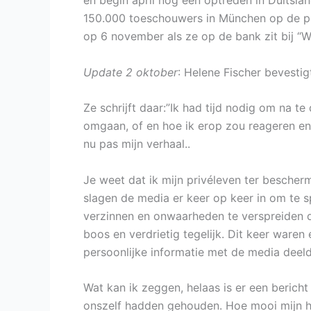
en begin april nog een optreden in Duitsla
150.000 toeschouwers in München op de plan
op 6 november als ze op de bank zit bij “
Update 2 oktober
: Helene Fischer bevesti
Ze schrijft daar:”Ik had tijd nodig om na te
omgaan, of en hoe ik erop zou reageren en 
nu pas mijn verhaal..
Je weet dat ik mijn privéleven ter bescher
slagen de media er keer op keer in om te sp
verzinnen en onwaarheden te verspreiden 
boos en verdrietig tegelijk. Dit keer waren
persoonlijke informatie met de media deelden
Wat kan ik zeggen, helaas is er een beric
onszelf hadden gehouden. Hoe mooi mijn h