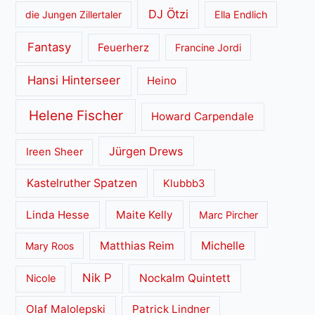
DJ Ötzi
die Jungen Zillertaler
Ella Endlich
Fantasy
Feuerherz
Francine Jordi
Hansi Hinterseer
Heino
Helene Fischer
Howard Carpendale
Jürgen Drews
Ireen Sheer
Kastelruther Spatzen
Klubbb3
Linda Hesse
Maite Kelly
Marc Pircher
Matthias Reim
Michelle
Mary Roos
Nik P
Nockalm Quintett
Nicole
Olaf Malolepski
Patrick Lindner