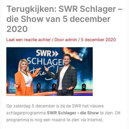
Terugkijken: SWR Schlager –
die Show van 5 december
2020
Laat een reactie achter
/ Door
admin
/
5 december 2020
Op zaterdag 5 december is bij de SWR het nieuwe
schlagerprogramma
SWR Schlager – die Show
te zien. Dit
programma is nog een maand te zien via internet.