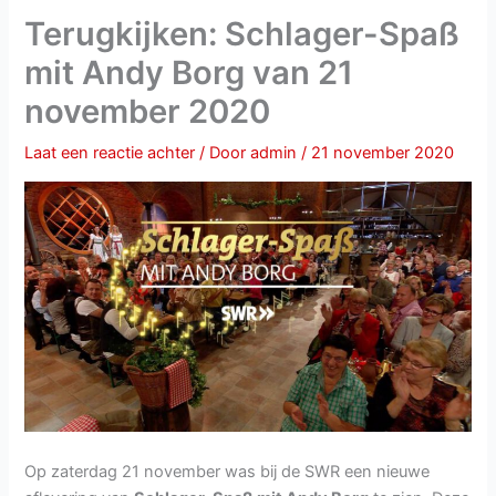
Terugkijken: Schlager-Spaß
mit Andy Borg van 21
november 2020
Laat een reactie achter
/ Door
admin
/
21 november 2020
Op zaterdag 21 november was bij de SWR een nieuwe