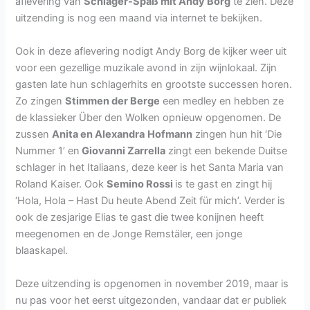
aflevering van
Schlager-Spaß mit Andy Borg
te zien. Deze
uitzending is nog een maand via internet te bekijken.
Ook in deze aflevering nodigt Andy Borg de kijker weer uit
voor een gezellige muzikale avond in zijn wijnlokaal. Zijn
gasten late hun schlagerhits en grootste successen horen.
Zo zingen
Stimmen der Berge
een medley en hebben ze
de klassieker Über den Wolken opnieuw opgenomen. De
zussen
Anita en Alexandra
Hofmann
zingen hun hit ‘Die
Nummer 1’ en
Giovanni Zarrella
zingt een bekende Duitse
schlager in het Italiaans, deze keer is het Santa Maria van
Roland Kaiser. Ook
Semino Rossi
is te gast en zingt hij
‘Hola, Hola – Hast Du heute Abend Zeit für mich’. Verder is
ook de zesjarige Elias te gast die twee konijnen heeft
meegenomen en de Jonge Remstäler, een jonge
blaaskapel.
Deze uitzending is opgenomen in november 2019, maar is
nu pas voor het eerst uitgezonden, vandaar dat er publiek