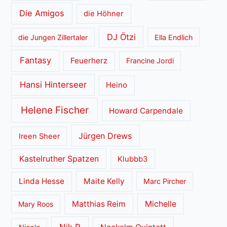
Die Amigos
die Höhner
DJ Ötzi
die Jungen Zillertaler
Ella Endlich
Fantasy
Feuerherz
Francine Jordi
Hansi Hinterseer
Heino
Helene Fischer
Howard Carpendale
Jürgen Drews
Ireen Sheer
Kastelruther Spatzen
Klubbb3
Linda Hesse
Maite Kelly
Marc Pircher
Matthias Reim
Michelle
Mary Roos