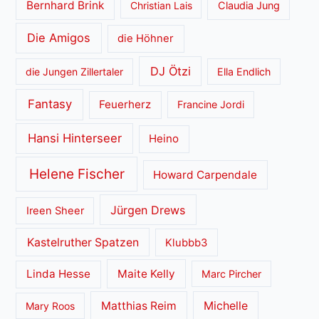
Bernhard Brink
Christian Lais
Claudia Jung
Die Amigos
die Höhner
DJ Ötzi
die Jungen Zillertaler
Ella Endlich
Fantasy
Feuerherz
Francine Jordi
Hansi Hinterseer
Heino
Helene Fischer
Howard Carpendale
Jürgen Drews
Ireen Sheer
Kastelruther Spatzen
Klubbb3
Linda Hesse
Maite Kelly
Marc Pircher
Matthias Reim
Michelle
Mary Roos