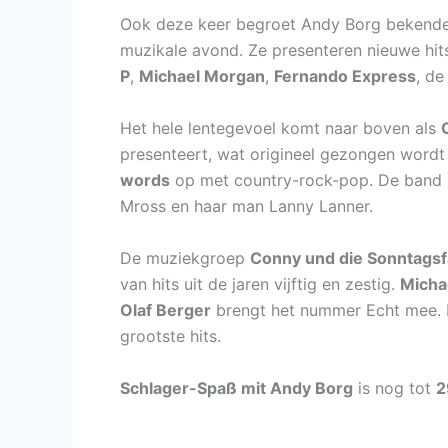
Ook deze keer begroet Andy Borg bekender 
muzikale avond. Ze presenteren nieuwe hits
P
,
Michael Morgan
,
Fernando Express
, d
Het hele lentegevoel komt naar boven als
O
presenteert, wat origineel gezongen word
words
op met country-rock-pop. De band b
Mross en haar man Lanny Lanner.
De muziekgroep
Conny und die Sonntagsf
van hits uit de jaren vijftig en zestig.
Micha
Olaf Berger
brengt het nummer Echt mee.
grootste hits.
Schlager-Spaß mit Andy Borg
is nog tot
2