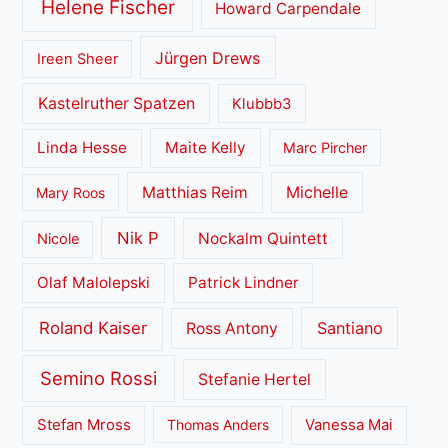
Helene Fischer
Howard Carpendale
Jürgen Drews
Ireen Sheer
Kastelruther Spatzen
Klubbb3
Linda Hesse
Maite Kelly
Marc Pircher
Matthias Reim
Michelle
Mary Roos
Nik P
Nockalm Quintett
Nicole
Olaf Malolepski
Patrick Lindner
Roland Kaiser
Santiano
Ross Antony
Semino Rossi
Stefanie Hertel
Stefan Mross
Thomas Anders
Vanessa Mai