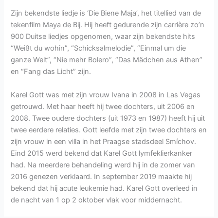
Zijn bekendste liedje is ‘Die Biene Maja’, het titellied van de
tekenfilm Maya de Bij. Hij heeft gedurende zijn carrière zo’n
900 Duitse liedjes opgenomen, waar zijn bekendste hits
“Weißt du wohin”, “Schicksalmelodie”, “Einmal um die
ganze Welt”, “Nie mehr Bolero”, “Das Mädchen aus Athen”
en “Fang das Licht” zijn.
Karel Gott was met zijn vrouw Ivana in 2008 in Las Vegas
getrouwd. Met haar heeft hij twee dochters, uit 2006 en
2008. Twee oudere dochters (uit 1973 en 1987) heeft hij uit
twee eerdere relaties. Gott leefde met zijn twee dochters en
zijn vrouw in een villa in het Praagse stadsdeel Smíchov.
Eind 2015 werd bekend dat Karel Gott lymfeklierkanker
had. Na meerdere behandeling werd hij in de zomer van
2016 genezen verklaard. In september 2019 maakte hij
bekend dat hij acute leukemie had. Karel Gott overleed in
de nacht van 1 op 2 oktober vlak voor middernacht.