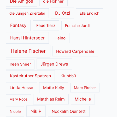
Die Amigos
die Höhner
DJ Ötzi
die Jungen Zillertaler
Ella Endlich
Fantasy
Feuerherz
Francine Jordi
Hansi Hinterseer
Heino
Helene Fischer
Howard Carpendale
Jürgen Drews
Ireen Sheer
Kastelruther Spatzen
Klubbb3
Linda Hesse
Maite Kelly
Marc Pircher
Matthias Reim
Michelle
Mary Roos
Nik P
Nockalm Quintett
Nicole