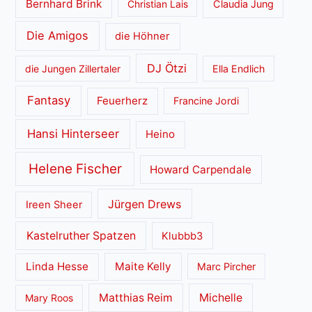
Bernhard Brink
Christian Lais
Claudia Jung
Die Amigos
die Höhner
DJ Ötzi
die Jungen Zillertaler
Ella Endlich
Fantasy
Feuerherz
Francine Jordi
Hansi Hinterseer
Heino
Helene Fischer
Howard Carpendale
Jürgen Drews
Ireen Sheer
Kastelruther Spatzen
Klubbb3
Linda Hesse
Maite Kelly
Marc Pircher
Matthias Reim
Michelle
Mary Roos