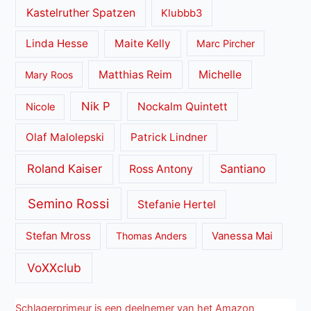
Kastelruther Spatzen
Klubbb3
Linda Hesse
Maite Kelly
Marc Pircher
Matthias Reim
Michelle
Mary Roos
Nik P
Nockalm Quintett
Nicole
Olaf Malolepski
Patrick Lindner
Roland Kaiser
Santiano
Ross Antony
Semino Rossi
Stefanie Hertel
Stefan Mross
Thomas Anders
Vanessa Mai
VoXXclub
Schlagerprimeur is een deelnemer van het Amazon