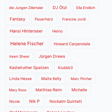
DJ Ötzi
die Jungen Zillertaler
Ella Endlich
Fantasy
Feuerherz
Francine Jordi
Hansi Hinterseer
Heino
Helene Fischer
Howard Carpendale
Jürgen Drews
Ireen Sheer
Kastelruther Spatzen
Klubbb3
Linda Hesse
Maite Kelly
Marc Pircher
Matthias Reim
Michelle
Mary Roos
Nik P
Nockalm Quintett
Nicole