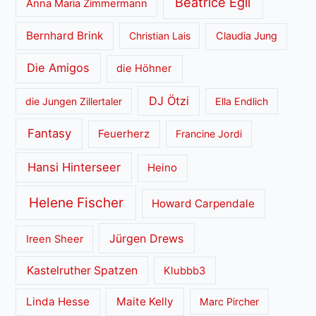
Beatrice Egli
Anna Maria Zimmermann
Bernhard Brink
Christian Lais
Claudia Jung
Die Amigos
die Höhner
DJ Ötzi
die Jungen Zillertaler
Ella Endlich
Fantasy
Feuerherz
Francine Jordi
Hansi Hinterseer
Heino
Helene Fischer
Howard Carpendale
Jürgen Drews
Ireen Sheer
Kastelruther Spatzen
Klubbb3
Linda Hesse
Maite Kelly
Marc Pircher