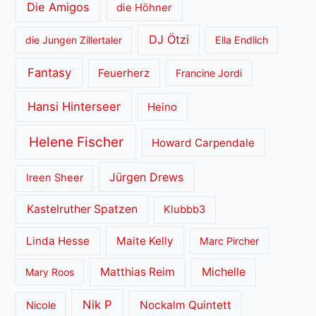
Die Amigos
die Höhner
DJ Ötzi
die Jungen Zillertaler
Ella Endlich
Fantasy
Feuerherz
Francine Jordi
Hansi Hinterseer
Heino
Helene Fischer
Howard Carpendale
Jürgen Drews
Ireen Sheer
Kastelruther Spatzen
Klubbb3
Linda Hesse
Maite Kelly
Marc Pircher
Matthias Reim
Michelle
Mary Roos
Nik P
Nockalm Quintett
Nicole