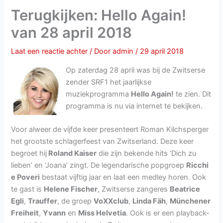
Terugkijken: Hello Again!
van 28 april 2018
Laat een reactie achter
/ Door
admin
/
29 april 2018
Op zaterdag 28 april was bij de Zwitserse
zender SRF1 het jaarlijkse
muziekprogramma
Hello Again!
te zien. Dit
programma is nu via internet te bekijken.
Voor alweer de vijfde keer presenteert Roman Kilchsperger
het grootste schlagerfeest van Zwitserland. Deze keer
begroet hij
Roland Kaiser
die zijn bekende hits ‘Dich zu
lieben’ en ‘Joana’ zingt. De legendarische popgroep
Ricchi
e Poveri
bestaat vijftig jaar en laat een medley horen. Ook
te gast is
Helene Fischer
, Zwitserse zangeres
Beatrice
Egli
,
Trauffer
, de groep
VoXXclub
,
Linda Fäh
,
Münchener
Freiheit
,
Yvann
en
Miss Helvetia
. Ook is er een playback-